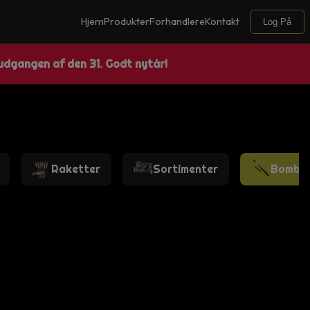
Hjem
Produkter
Forhandlere
Kontakt
Log På
 udgangen af den 31. Godt nytår!
Raketter
Sortimenter
Bomber