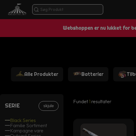
Webshoppen er nu lukket for bes
Alle Produkter
Batterier
Til
Fundet
1
resultater
SERIE
skjule
Black Series
Familie Sortiment
Kampagne vare
Outcast Series