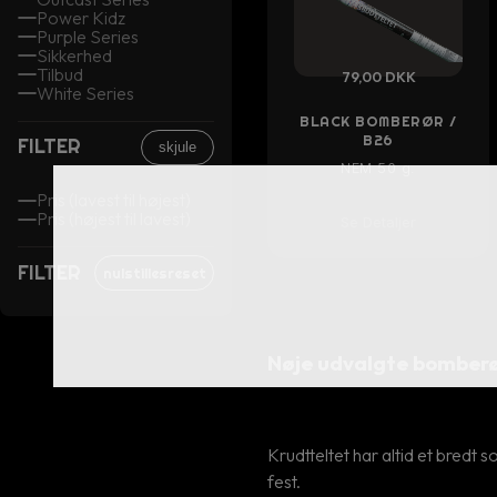
Power Kidz
Purple Series
Sikkerhed
Tilbud
79,00 DKK
White Series
BLACK BOMBERØR /
B26
FILTER
skjule
NEM 50 g.
Pris (lavest til højest)
Pris (højest til lavest)
Se Detaljer
FILTER
nulstillesreset
Nøje udvalgte bomber
Krudtteltet har altid et bredt 
fest.