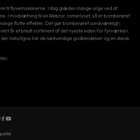
alere til flyvemaskinerne. I dag glædes mange unge ved at
ne. I modsætning til sin lillebror, romerlyset, så er bomberøret
mange flotte effekter. Det gør bomberøret uundværeligt i
vert år et bredt sortiment af det nyeste inden for fyrværkeri.
r, der naturligvis har de nødvendige godkendelser og en dansk
kter.
politik