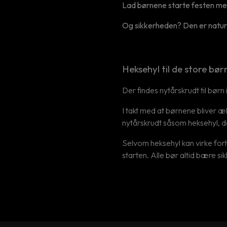
Lad børnene starte festen med
Og sikkerheden? Den er naturl
Heksehyl til de store bør
Der findes nytårskrudt til bør
I takt med at børnene bliver æ
nytårskrudt såsom heksehyl, d
Selvom heksehyl kan virke forho
starten. Alle bør altid bære si