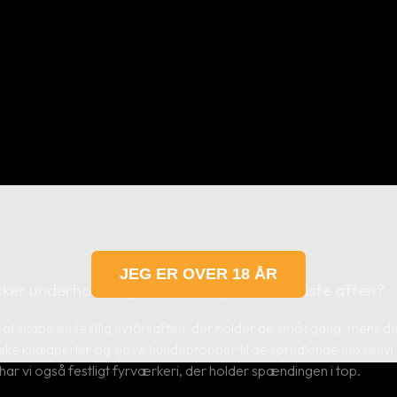
JEG ER OVER 18 ÅR
kker underholdning til børnene på årets sidste aften?
til at skabe en festlig nytårsaften, der holder de små i gang, mens
ske knaldperler og sjove hundepropper til de sprudlende heksehyl – 
ar vi også festligt fyrværkeri, der holder spændingen i top.