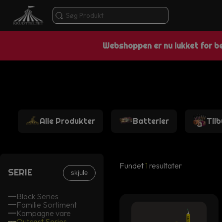
Webshoppen er nu lukket for bes
Alle Produkter
Batterier
Til
Fundet
1
resultater
SERIE
skjule
Black Series
Familie Sortiment
Kampagne vare
Outcast Series