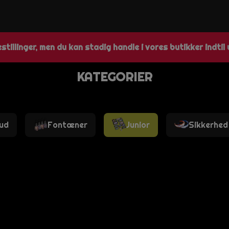
tillinger, men du kan stadig handle i vores butikker indtil
KATEGORIER
bud
Fontæner
Junior
Sikkerhed