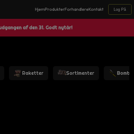
Hjem
Produkter
Forhandlere
Kontakt
Log På
 udgangen af den 31. Godt nytår!
Raketter
Sortimenter
Bomber