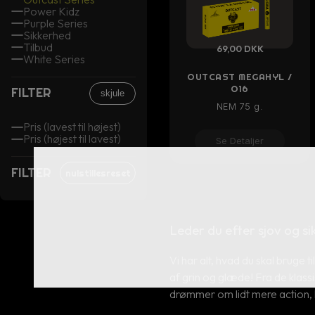
Power Kidz
Purple Series
Sikkerhed
Tilbud
69,00 DKK
White Series
OUTCAST MEGAHYL /
O16
FILTER
skjule
NEM 75 g.
Pris (lavest til højest)
Pris (højest til lavest)
Se Detaljer
FILTER
nulstillesreset
Leder du efter sjov og si
Vi har alt, hvad du skal bruge 
af grin og glæde! Fra de klassi
drømmer om lidt mere action, h