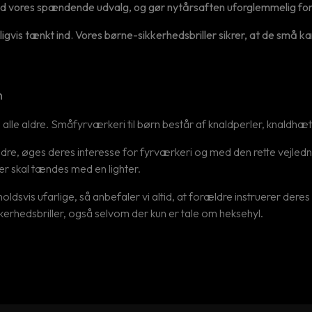
 vores spændende udvalg, og gør nytårsaften uforglemmelig for 
igvis tænkt ind. Vores børne-sikkerhedsbriller sikrer, at de små 
n
n i alle aldre. Småfyrværkeri til børn består af knaldperler, knald
ldre, øges deres interesse for fyrværkeri og med den rette vejledni
er skal tændes med en lighter.
ldsvis ufarlige, så anbefaler vi altid, at forældre instruerer dere
kkerhedsbriller, også selvom der kun er tale om heksehyl.