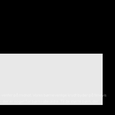
 de venter på midnat. Vores børnevenlige krudt byder på timevis
der er noget for børn i alle aldre. Til de større børn, der