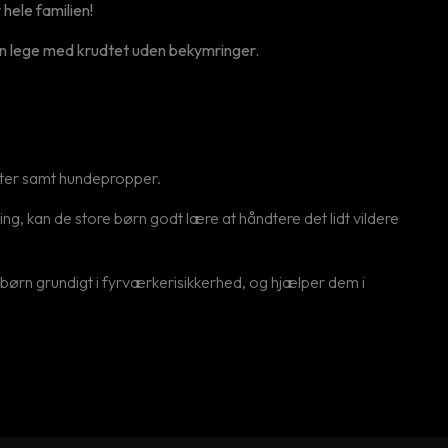
hele familien!
kan lege med krudtet uden bekymringer.
hætter samt hundepropper.
ng, kan de store børn godt lære at håndtere det lidt vildere
s børn grundigt i fyrværkerisikkerhed, og hjælper dem i