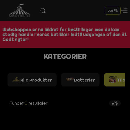
Log På
Webshoppen er nu lukket for bestillinger, men du kan
stadig handle i vores butikker indtil udgangen af den 31.
Godt nytår!
KATEGORIER
Alle Produkter
Batterier
Tilbu
Fundet
0
resultater