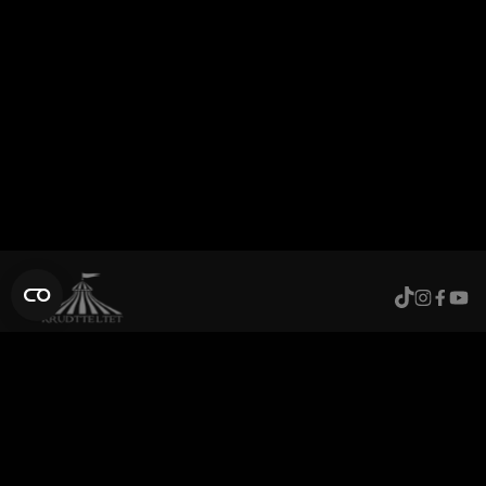
Levering
Click and collect
Kontakt
Om
Vilkår og betingelser
Cookie- og privatlivspolitik